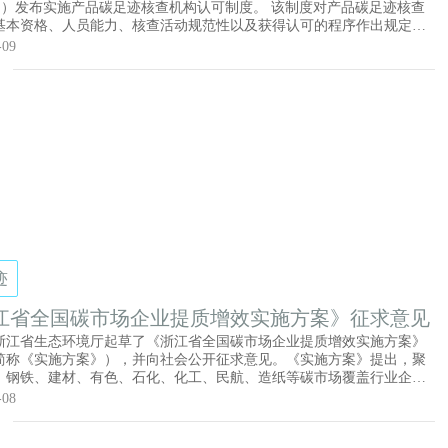
AS）发布实施产品碳足迹核查机构认可制度。 该制度对产品碳足迹核查
基本资格、人员能力、核查活动规范性以及获得认可的程序作出规定。
实施后，将进一步规范产品碳足迹核查机构行为，提升产品碳足迹数据
-09
力健全我国产品碳足迹管理制度，将于2026年6月15日实施。
迹
江省全国碳市场企业提质增效实施方案》征求意见
浙江省生态环境厅起草了《浙江省全国碳市场企业提质增效实施方案》
简称《实施方案》），并向社会公开征求意见。《实施方案》提出，聚
、钢铁、建材、有色、石化、化工、民航、造纸等碳市场覆盖行业企
动减污降碳协同治理，助力企业高质量发展。到2030年，全省碳市场企
-08
产品碳排放基本达到行业先进水平，企业碳配额盈余能力全国领先，履
 100%，推动碳市场企业实施降碳项目500个以上，削减碳排放1600万