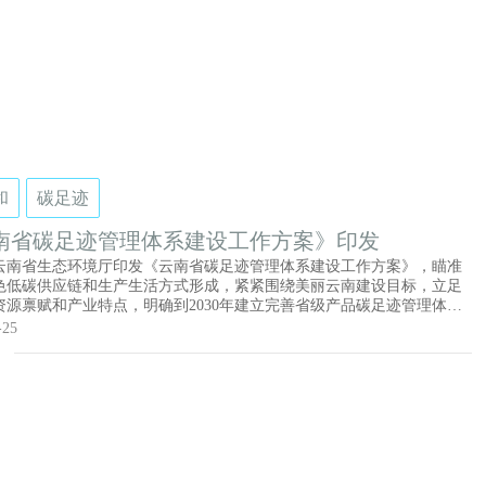
效提升方面，
施企业碳绩效分级管理、推进“一企一策”降碳改造、提升企业碳排放管
等3项任务。碳市场企业监督管理方面，提出强化数据质量监管、加大监
力度、数智赋能碳市场管理等3项任务。碳市场企业服务保障方面，提出
素激励保障、加强科技人才支撑、推动绿色金融创新等3项任务。完善工
机制方面，提出加强组织实施、强化督察考核、落实闭环管理、加强宣
等4项任务。
和
碳足迹
南省碳足迹管理体系建设工作方案》印发
云南省生态环境厅印发《云南省碳足迹管理体系建设工作方案》，瞄准
色低碳供应链和生产生活方式形成，紧紧围绕美丽云南建设目标，立足
资源禀赋和产业特点，明确到2030年建立完善省级产品碳足迹管理体
要包括六项工作内容，分别为开展核算标准研制、建立本地化数据库、
-25
品核算认证、拓展典型应用场景、强化专业能力建设、保障措施。