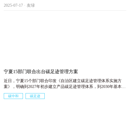
2025-07-17 · 友绿
宁夏15部门联合出台碳足迹管理方案
近日，宁夏15个部门联合印发《自治区建立碳足迹管理体系实施方
案》，明确到2027年初步建立产品碳足迹管理体系，到2030年基本完
善的目标。该方案聚焦13项重点任务，为宁夏绿色低碳高质量发展提
碳中和
碳足迹
供制度保障。《方案》立足宁夏产业特点，重点针对单晶硅、双氰
胺、葡萄酒、枸杞等13类特色产品开展碳足迹核算研究。
2025-06-30 · 友绿