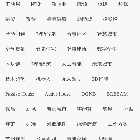
主动房
防疫
新职业
绿领
低碳
环保
融资
投资
清洁供热
新能源
物联网
智能门锁
智能音箱
智慧社区
智慧城市
空气质量
健康住宅
健康建筑
数字孪生
区块链
智能建筑
人工智能
未来城市
技术趋势
机器人
无人驾驶
3D打印
Passive House
Active house
DGNB
BREEAM
保温
新风
海绵城市
零能耗
奖励
补贴
规范
标准
超低能耗
绿色建筑
工作方案
节能规划
发展规划
智能家居
大数据