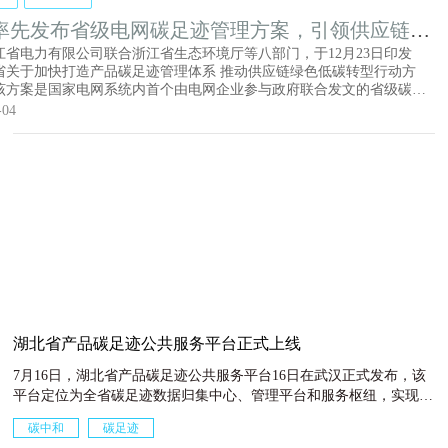
率先发布省级电网碳足迹管理方案，引领供应链绿
级
江省电力有限公司联合浙江省生态环境厅等八部门，于12月23日印发
省关于加快打造产品碳足迹管理体系 推动供应链绿色低碳转型行动方
该方案是国家电网系统内首个由电网企业参与政府联合发文的省级碳足
文件，旨在通过构建分时分区电力碳足迹因子、完善碳核算标准，推动
-04
应链低碳转型。根据规划，到2027年浙江将建立特色碳足迹体系，制定
地方标准并完成50个重点产品碳足迹示范;到2030年实现碳核算认证广泛
浙江电力将深化电碳数据融合，助力绿电溯源与产业链降碳增效。
湖北省产品碳足迹公共服务平台正式上线
7月16日，湖北省产品碳足迹公共服务平台16日在武汉正式发布，该
平台定位为全省碳足迹数据归集中心、管理平台和服务枢纽，实现产
品碳足迹核算、认证、标识、披露一体化管理，将为企业提供全生命
碳中和
碳足迹
周期碳足迹管理服务，助力实现“双碳”目标。