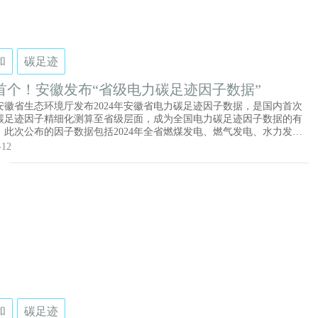
和
碳足迹
首个！安徽发布“省级电力碳足迹因子数据”
安徽省生态环境厅发布2024年安徽省电力碳足迹因子数据，是国内首次
碳足迹因子精细化测算至省级层面，成为全国电力碳足迹因子数据的有
。此次公布的因子数据包括2024年全省燃煤发电、燃气发电、水力发
力发电、光伏发电、生物质发电，以及输配电碳足迹因子和全省电力平
-12
迹因子。
和
碳足迹