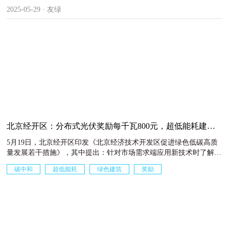
励结合绿色低碳建筑认定评价实际，对二星级及以上绿色建筑、超低
2025-05-29 · 友绿
（近零、零）能耗建筑、低碳（近零碳、零碳）建筑按规定落实相关
信贷政策支持。
北京经开区：分布式光伏奖励每千瓦800元，超低能耗建筑
最高奖励500万
5月19日，北京经开区印发《北京经济技术开发区促进绿色低碳高质
量发展若干措施》，其中提出：针对市场需求端应用新技术时了解不
足、渠道不畅等情况，着重在新型储能、碳中和、碳足迹及循环利用
碳中和
超低能耗
绿色建筑
奖励
等方面，初步构建路演、推广和试点的应用体系。 持续推进分布式
光伏规模化发展，新建工业厂房项目光伏设施同步设计、施工，厂房
2025-05-23 · 友绿
屋顶安装光伏面积比例原则上不低于50%；满足荷载条件的存量厂房
宜建尽建。分布式光伏发电项目，按照装机容量给予每千瓦800元的
一次性奖励。 超低能耗建筑、近零能耗建筑示范。获得北京市超低
能耗建筑市级奖励项目，按照所获市级奖励金额1:0.5的比例给予配套