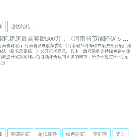
和
超低能耗
能耗建筑最高奖励300万，《河南省节能降碳专项
及项目建设管理办法》征求意见
河南省财政厅 河南省发展改革委对《河南省节能降碳专项资金及项目建
办法（征求意见稿）》公开征求意见。其中，政府采购支持绿色建材促
品质提升政策实施示范引领评价达到Ａ级的城市，给予不超过500万元奖
星级绿色建筑标识、超低能耗建筑项目以及国家和河南省实施的重点建
-28
降碳项目，给予不超过300万元奖补。其他建筑节能降碳项目（含装配式
代表的新型建筑工业化项目）、二星级绿色建筑标识项目，给予不超过
万元奖补。优先支持政府投资公益性建筑、建筑面积1万平方米以上的项
重示范引领及规模化效应。
和
零碳建筑
超低能耗
绿色建筑
零能耗
奖励