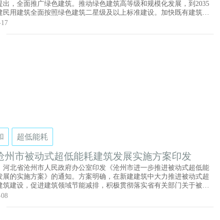
提出，全面推广绿色建筑。推动绿色建筑高等级和规模化发展，到2035
建民用建筑全面按照绿色建筑二星级及以上标准建设。加快既有建筑和
础设施节能改造。推动超低能耗建筑、近零能耗建筑规模化发展，建设
-17
零能耗建筑工程。积极推进光伏建筑一体化建设，鼓励使用空气源热泵
，推动新建公共建筑实现全电气化。强化建筑低碳运营管理，对大型公
开展能耗限额管理。 积极推广绿色低碳建造方式。大力发展多体系装配
，重点应用装配式混凝土建筑和钢结构建筑，推广模块化建筑。加强推
建材、绿色施工技术和绿色建造模式。进一步促进装配化施工、装修与
建筑深度融合。推动装配式建筑提质扩面，培育发展智能建造全产业
索实施建筑材料数字化管理，推广节能型施工设备。建立施工能耗和碳
计制度，研究建立建筑施工能耗限额管理制度。
和
超低能耗
沧州市被动式超低能耗建筑发展实施方案印发
日，河北省沧州市人民政府办公室印发《沧州市进一步推进被动式超低能
发展的实施方案》的通知。方案明确，在新建建筑中大力推进被动式超
建筑建设，促进建筑领域节能减排，积极贯彻落实省有关部门关于被动
能耗建筑相关任务目标、重点工作和措施，持续加大被动式超低能耗建
-08
推进力度。