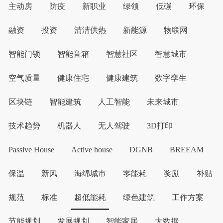
主动房
防疫
新职业
绿领
低碳
环保
融资
投资
清洁供热
新能源
物联网
智能门锁
智能音箱
智慧社区
智慧城市
空气质量
健康住宅
健康建筑
数字孪生
区块链
智能建筑
人工智能
未来城市
技术趋势
机器人
无人驾驶
3D打印
Passive House
Active house
DGNB
BREEAM
保温
新风
海绵城市
零能耗
奖励
补贴
规范
标准
超低能耗
绿色建筑
工作方案
节能规划
发展规划
智能家居
大数据