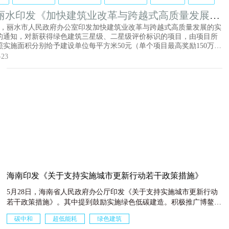
丽水印发《加快建筑业改革与跨越式高质量发展的
意见》
1日，丽水市人民政府办公室印发加快建筑业改革与跨越式高质量发展的实
的通知，对新获得绿色建筑三星级、二星级评价标识的项目，由项目所
照实施面积分别给予建设单位每平方米50元（单个项目最高奖励150万
35元（单个项目最高奖励100万元）奖励，且不超过建安费用的4%。对
-23
超低能耗建筑、近零能耗建筑、零碳建筑认证的项目，由项目所在地按
面积分别给予建设单位每平方米60元、80元、100元（单个项目不超过
万元）奖励，且不超过建安费用的5%。绿色星级建筑与低能零耗建筑不重
。
海南印发《关于支持实施城市更新行动若干政策措施》
5月28日，海南省人民政府办公厅印发《关于支持实施城市更新行动
若干政策措施》。其中提到鼓励实施绿色低碳建造。积极推广博鳌零
碳示范区改造经验，推进城市更新领域城镇既有建筑改造升级，提升
碳中和
超低能耗
绿色建筑
城镇新建建筑节能降碳水平，打造宜居、绿色、低碳的未来社区。鼓