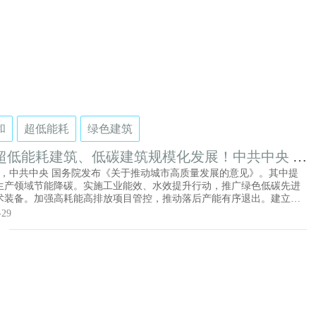
和
超低能耗
绿色建筑
超低能耗建筑、低碳建筑规模化发展！中共中央 国
发布《关于推动城市高质量发展的意见》
8日，中共中央 国务院发布《关于推动城市高质量发展的意见》。其中提
生产领域节能降碳。实施工业能效、水效提升行动，推广绿色低碳先进
术装备。加强高耗能高排放项目管控，推动落后产能有序退出。建立重
碳足迹标识认证制度。建立工业园区集中供能体系，推动废水、余热、
-29
同处置全覆盖。大力发展绿色建筑，加快新型建材研发应用，推动超低
筑、低碳建筑规模化发展，加大既有建筑节能改造力度。