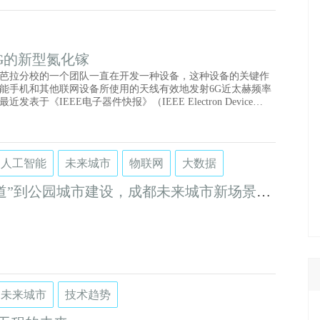
G的新型氮化镓
芭拉分校的一个团队一直在开发一种设备，这种设备的关键作
能手机和其他联网设备所使用的天线有效地发射6G近太赫频率
发表于《IEEE电子器件快报》（IEEE Electron Device
）的两篇论文中报告了设备的关键部分，包括一个N极氮化镓高电子迁移
T）。
人工智能
未来城市
物联网
大数据
道”到公园城市建设，成都未来城市新场景这
未来城市
技术趋势