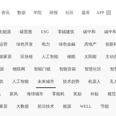
资讯
数据
学院
研报
社区
题库
APP
生能源
碳普惠
ESG
零碳建筑
碳中和
碳中
运营
绿色开发
电力
绿色金融
房地产
创新
能家居
区块链
人工智能
储能
太阳能
主动
源
物联网
智能门锁
智能音箱
智慧社区
智
筑
人工智能
未来城市
技术趋势
机器人
无
温
新风
海绵城市
零能耗
奖励
补贴
规范
家居
大数据
前沿技术
能源
WELL
节能