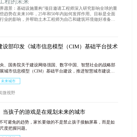
木工程的未来
来世界愿景：基础设施重构”项目邀请工程师深入研究影响全球的重
些趋势在未来10年，25年和50年内如何发挥作用。目标是全面
行业的影响，并帮助土木工程师为自己和建筑环境做好准备，
战。 ——Laurie A.Shuster
建设部印发《城市信息模型（CIM）基础平台技术
央、国务院关于建设网络强国、数字中国、智慧社会的战略部
展城市信息模型（CIM）基础平台建设，推进智慧城市建设，
部总结试点工作经验做法，制定了《城市信息模型（CIM）基
未来城市
》，并于近日印发。
· 建筑微视野
】当孩子的游戏是在规划未来的城市
是不可避免的趋势，家长要做的不是禁止孩子接触屏幕，而是如
尺度把握问题。