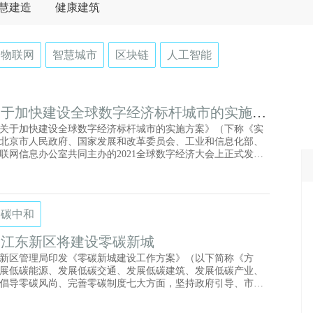
慧建造
健康建筑
物联网
智慧城市
区块链
人工智能
关于加快建设全球数字经济标杆城市的实施方
发布
关于加快建设全球数字经济标杆城市的实施方案》（下称《实
北京市人民政府、国家发展和改革委员会、工业和信息化部、
联网信息办公室共同主办的2021全球数字经济大会上正式发
》，明确了北京市大力发展数字经济的战略和愿景，描绘了今
经济发展的路线图和施工图。
碳中和
口江东新区将建设零碳新城
新区管理局印发《零碳新城建设工作方案》（以下简称《方
展低碳能源、发展低碳交通、发展低碳建筑、发展低碳产业、
倡导零碳风尚、完善零碳制度七大方面，坚持政府引导、市场
减碳固碳，到2025年初步建成全国领先的零碳新城，到2030年
流的零碳新城。