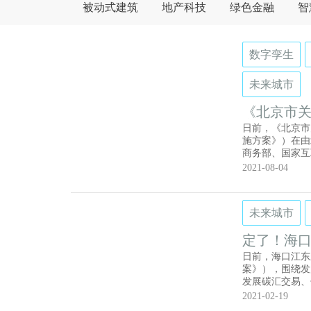
被动式建筑
地产科技
绿色金融
智
数字孪生
未来城市
《北京市
案》正式
日前，《北京市
施方案》）在由
商务部、国家互
布。《实施方案
2021-08-04
后十年北京数字
未来城市
定了！海
日前，海口江东
案》），围绕发
发展碳汇交易、
驱动，多措并举
2021-02-19
全面建成世界一