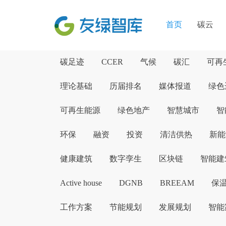
首页
碳云
碳足迹
CCER
气候
碳汇
可再
理论基础
历届排名
媒体报道
绿色
可再生能源
绿色地产
智慧城市
智
环保
融资
投资
清洁供热
新能
健康建筑
数字孪生
区块链
智能建
Active house
DGNB
BREEAM
保
工作方案
节能规划
发展规划
智能