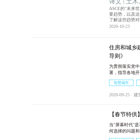
译文 | 土
ASCE的“未
要趋势，以及这
了解这些趋势对
迎接未来的挑
2020-10-23
住房和城乡
导则》
为贯彻落实党中
署，指导各地开
住房和城乡建设
智慧城市
础平台技术导则
2020-09-25 
【春节特供
当“屏幕时代”
何选择的问题和