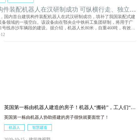
构件装配机器人在汉研制成功 可纵横行走、独立伸
爬坡过坎
4日，国内首台建筑构件装配机器人在武汉研制成功，填补了我国装配式建
装备领域的一项空白。该设备由在鄂央企中铁科工集团研制，将用于广
11号线赤沙车辆段的建设。据介绍，机器人长80米，自重460吨，有效跨
9米，可架设最重120吨的梁体。视频显示，机器人十分灵活，由32个轮胎
-12
8条独立活动“腿”，可以横向、纵向行走，独立伸缩，爬坡过坎，跨层施
问题，如同一个灵活自如的蜘蛛。此外，还可实现与塔吊、现浇等施工
，实现施工由“线”到“面”的升级。
英国第一栋由机器人建造的房子！机器人“搬砖”，工人们“添
砖”​
英国第一栋由机器人协助搭建的房子很快就要面世了！
机器人
智慧建造
2020-10-15 · 建筑微视野