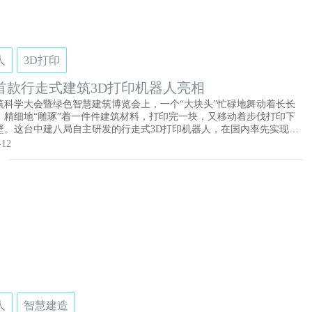
人
3D打印
首款行走式建筑3D打印机器人亮相
筑科学大会暨绿色智慧建筑博览会上，一个“大块头”忙碌地舞动着长长
，精细地“雕琢”着一件件建筑材料，打印完一块，又移动着步伐打印下
壁。这台中建八局自主研发的行走式3D打印机器人，在国内率先实现了
建筑3D打印机器人在建筑领域的应用。行走式建筑3D打印机器人具备水
-12
、竖向提升功能，能够实现建筑工地板房、样板间、售楼处、治安亭、
品等的现场打印。
人
智慧建造