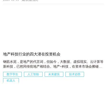
地产科技行业的四大潜在投资机会
钢筋水泥，是地产的代言词，但如今，大数据、虚拟现实、云计算等
新科技，已然同传统地产相结合。地产+科技，在资本市场会擦碰出
怎样的火花？ 本篇文章将为大家介绍“地产与科技”相结合的新兴行
数字孪生
人工智能
未来建筑
技术趋势
业的投资机会——地产科技行业（Real Estate Tech PropTech）。随着
机器人
科技的“武装升级”，地产科技行业正不断吸引大量的资本来寻求高回
报。
2020-02-23 · 小柠檬
关于我们