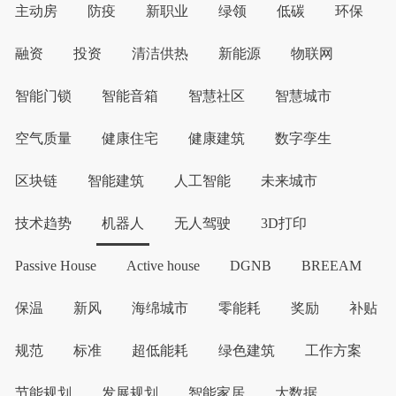
主动房
防疫
新职业
绿领
低碳
环保
融资
投资
清洁供热
新能源
物联网
智能门锁
智能音箱
智慧社区
智慧城市
空气质量
健康住宅
健康建筑
数字孪生
区块链
智能建筑
人工智能
未来城市
技术趋势
机器人
无人驾驶
3D打印
Passive House
Active house
DGNB
BREEAM
保温
新风
海绵城市
零能耗
奖励
补贴
规范
标准
超低能耗
绿色建筑
工作方案
节能规划
发展规划
智能家居
大数据