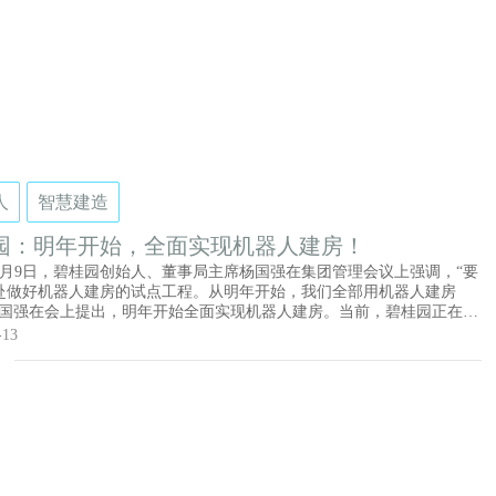
运用能力；优化产业发展环境，提升公共服务能力六大重点工作任务及
养老产品供给工程、智慧健康创新应用工程和智慧养老服务推广工程三
工程。
人
智慧建造
园：明年开始，全面实现机器人建房！
1年7月9日，碧桂园创始人、董事局主席杨国强在集团管理会议上强调，“要
赴做好机器人建房的试点工程。从明年开始，我们全部用机器人建房
杨国强在会上提出，明年开始全面实现机器人建房。当前，碧桂园正在积
建筑机器人试点项目。截至今年6月，博智林机器人公司已有18款建筑机
-13
入商业化应用，服务覆盖14个省份超65个项目，累计应用施工超百万平