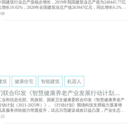
年中国建筑行业总产值稳步增长，2019年我国建筑业总产值为248445.77亿
增长10.02%，2020年全国建筑业总产值263947亿元，同比增长6.2%。
器人行业的市场需求与建筑业息息相关，得益于经济快速发展，我国建
-08
值规模不断扩大，为建筑机器人行业提供了充足的发展空间。
建筑
健康住宅
智能建筑
机器人
门联合印发《智慧健康养老产业发展行动计划
21-2025年）》
工业和信息化部、民政部、国家卫生健康委联合印发《智慧健康养老产
动计划（2021-2025年）》。《行动计划》围绕科技支撑能力显著增
品及服务供给能力明显提升，试点示范建设成效日益凸显，产业生态不
完善四大愿景，提出强化信息技术支撑，提升产品供给能力；推进平台
-25
级，提升数据应用能力；丰富智慧健康服务，提升健康管理能力；拓展
老场景，提升养老服务能力；推动智能产品适老化设计，提升老年人智