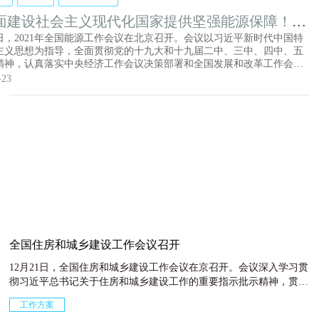
面建设社会主义现代化国家提供坚强能源保障！
21年全国能源工作会议在京召开
2日，2021年全国能源工作会议在北京召开。会议以习近平新时代中国特
主义思想为指导，全面贯彻党的十九大和十九届二中、三中、四中、五
精神，认真落实中央经济工作会议决策部署和全国发展和改革工作会议
系统总结“十三五”以来贯彻落实能源安全新战略的工作成绩，分析把
-23
四五”能源发展的新任务新要求，研究谋划当前和今后一个时期推动能源
发展的思路举措，安排部署2021年重点工作。
全国住房和城乡建设工作会议召开
12月21日，全国住房和城乡建设工作会议在京召开。会议深入学习贯
彻习近平总书记关于住房和城乡建设工作的重要指示批示精神，贯彻
落实党的十九届五中全会和中央经济工作会议精神，总结2020年
工作方案
和“十三五”住房和城乡建设工作，分析面临的形势和问题，提出2021