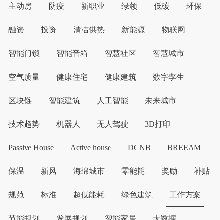
主动房
防疫
新职业
绿领
低碳
环保
融资
投资
清洁供热
新能源
物联网
智能门锁
智能音箱
智慧社区
智慧城市
空气质量
健康住宅
健康建筑
数字孪生
区块链
智能建筑
人工智能
未来城市
技术趋势
机器人
无人驾驶
3D打印
Passive House
Active house
DGNB
BREEAM
保温
新风
海绵城市
零能耗
奖励
补贴
规范
标准
超低能耗
绿色建筑
工作方案
节能规划
发展规划
智能家居
大数据