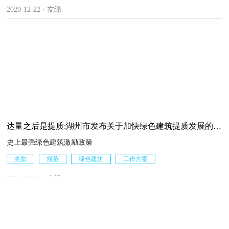
年工作总体要求和重点任务。住房和城乡建设部党组书记、部长王蒙
2020-12-22 · 友绿
徽作工作报告。
达量之后是提质:湖州市发布关于加快绿色建筑提质发展的若
干意见
史上最强绿色建筑激励政策
奖励
规范
绿色建筑
工作方案
2020-12-18 · 友绿