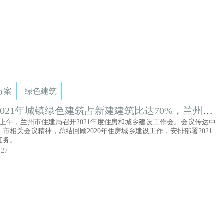
“深圳新闻网”全文公布，广泛征求社会各方面的意见。
方案
绿色建筑
2021年城镇绿色建筑占新建建筑比达70%，兰州市
将实施10个重点城建项目
6日上午，兰州市住建局召开2021年度住房和城乡建设工作会。会议传达中
市相关会议精神，总结回顾2020年住房城乡建设工作，安排部署2021
任务。
-27