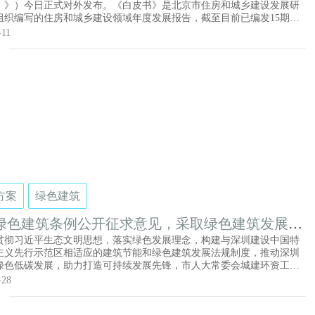
21）》）今日正式对外发布。《白皮书》是北京市住房和城乡建设发展研
组织编写的住房和城乡建设领域年度发展报告，截至目前已编发15期，
内外了解北京市住房城乡建设发展情况提供参考。《白皮书（2021）》
-11
个部分，第一部分“十三五”时期工作综述，主要回顾总结五年来北京住
建设发展情况及取得的成就；第二部分2020年发展概况，主要通过数据
析反映2020年北京房地产市场运行、既有住区更新改造、建筑行业发展
第三部分发展形势与展望，分析当前形势，立足发展实际，提出住房城
发展思路；最后附录部分展示优秀工程项目。
方案
绿色建筑
绿色建筑条例公开征求意见，采取绿色建筑发展技
加的建筑面积不计入容积率
贯彻习近平生态文明思想，落实绿色发展理念，构建与深圳建设中国特
主义先行示范区相适应的建筑节能和绿色建筑发展法规制度，推动深圳
绿色低碳发展，助力打造可持续发展先锋，市人大常委会城建环资工委
草了《深圳经济特区绿色建筑条例（草案征求意见稿）》（以下简称
-28
征求意见稿》）。为深入推进科学立法、民主立法、依法立法，保证立
，现将《草案征求意见稿》及说明在“深圳人大网”、“深圳政府在