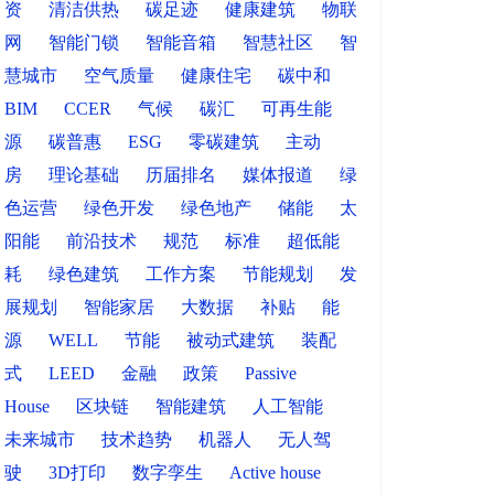
资
清洁供热
碳足迹
健康建筑
物联
网
智能门锁
智能音箱
智慧社区
智
慧城市
空气质量
健康住宅
碳中和
BIM
CCER
气候
碳汇
可再生能
源
碳普惠
ESG
零碳建筑
主动
房
理论基础
历届排名
媒体报道
绿
色运营
绿色开发
绿色地产
储能
太
阳能
前沿技术
规范
标准
超低能
耗
绿色建筑
工作方案
节能规划
发
展规划
智能家居
大数据
补贴
能
源
WELL
节能
被动式建筑
装配
式
LEED
金融
政策
Passive
House
区块链
智能建筑
人工智能
未来城市
技术趋势
机器人
无人驾
驶
3D打印
数字孪生
Active house